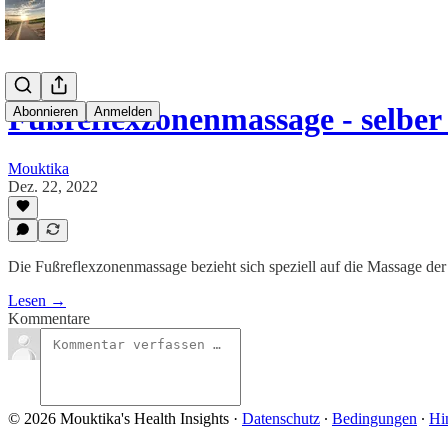
Fußreflexzonenmassage - selbe
Abonnieren
Anmelden
Mouktika
Dez. 22, 2022
Die Fußreflexzonenmassage bezieht sich speziell auf die Massage de
Lesen →
Kommentare
© 2026 Mouktika's Health Insights
·
Datenschutz
∙
Bedingungen
∙
Hi