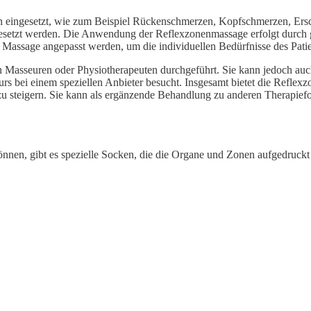
eingesetzt, wie zum Beispiel Rückenschmerzen, Kopfschmerzen, Ersch
gesetzt werden. Die Anwendung der Reflexzonenmassage erfolgt durc
r Massage angepasst werden, um die individuellen Bedürfnisse des Patie
en Masseuren oder Physiotherapeuten durchgeführt. Sie kann jedoch a
Kurs bei einem speziellen Anbieter besucht. Insgesamt bietet die Refl
u steigern. Sie kann als ergänzende Behandlung zu anderen Therapiefo
nen, gibt es spezielle Socken, die die Organe und Zonen aufgedruckt 