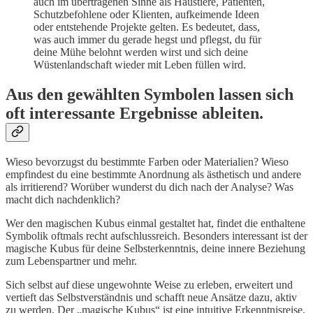
auch im übertragenen Sinne als Haustiere, Patienten,
Schutzbefohlene oder Klienten, aufkeimende Ideen
oder entstehende Projekte gelten. Es bedeutet, dass,
was auch immer du gerade hegst und pflegst, du für
deine Mühe belohnt werden wirst und sich deine
Wüstenlandschaft wieder mit Leben füllen wird.
Aus den gewählten Symbolen lassen sich
oft interessante Ergebnisse ableiten.
Wieso bevorzugst du bestimmte Farben oder Materialien? Wieso
empfindest du eine bestimmte Anordnung als ästhetisch und andere
als irritierend? Worüber wunderst du dich nach der Analyse? Was
macht dich nachdenklich?
Wer den magischen Kubus einmal gestaltet hat, findet die enthaltene
Symbolik oftmals recht aufschlussreich. Besonders interessant ist der
magische Kubus für deine Selbsterkenntnis, deine innere Beziehung
zum Lebenspartner und mehr.
Sich selbst auf diese ungewohnte Weise zu erleben, erweitert und
vertieft das Selbstverständnis und schafft neue Ansätze dazu, aktiv
zu werden. Der „magische Kubus“ ist eine intuitive Erkenntnisreise,