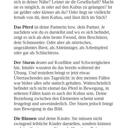
sich in deiner Nähe? Leistet sie dir Gesellschaft? Macht
sie es möglich, in oder auf den Kubus zu gelangen? Ist
sie größer oder kleiner als du? Oder liegt sie vielleicht
fernab von dir, dem Kubus, und lässt dich im Stich?
Das Pferd
ist deine Partnerin bzw. dein Partner. Je
nachdem wie du es darstellst und wo es sich befindet,
zeigt es sich als dein bester Freund, dein Beschützer,
dein Schmusetier. Oder aber als störrisches,
ungezähmtes Biest, als Abtrünniger, als Arbeitspferd
oder gar als Schlachtross.
Der Sturm
deutet auf Konflikte und Schwierigkeiten
hin. Intuitiv wusstest du das bereits während der
Übung. Und trotzdem bringt er jetzt etwas
Überraschendes ans Tageslicht: in den meisten Fällen
war bisher alles sehr statisch gehalten. Wahrscheinlich
befindet sich nicht einmal das Pferd in Bewegung, in
seltenen Fällen kann es auch der Kubus sein. Deine
Beziehung zwischen den Elementen scheint somit
festgelegt und unveränderlich. Der Sturm jedoch bringt
nun Bewegung in das Bild.
Die Blumen
sind deine Kinder. Sie müssen nicht
zwingend leibliche Kinder darstellen, sondern können